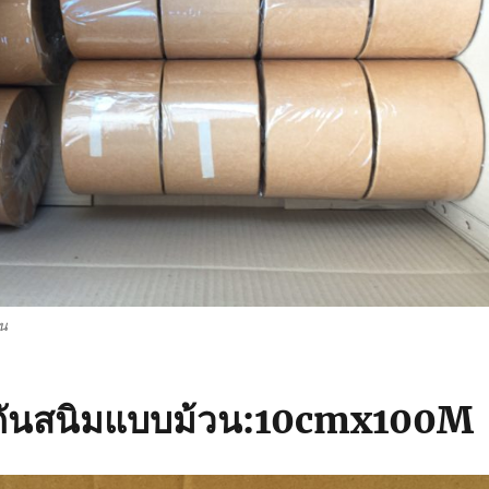
วน
กันสนิมแบบม้วน:10cmx100M