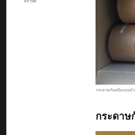
คราฟท์
กระดาษกันสนิมแบบม้
กระดาษ