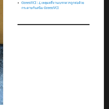
GreenVCI : 4 เหตุผลที่จานเบรกควรถูกห่อด้วย
กระดาษกันสนิม GreenVCI