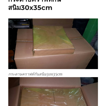
สนิม30x35cm
กระดาษคราฟท์กันสนิม30x35cm