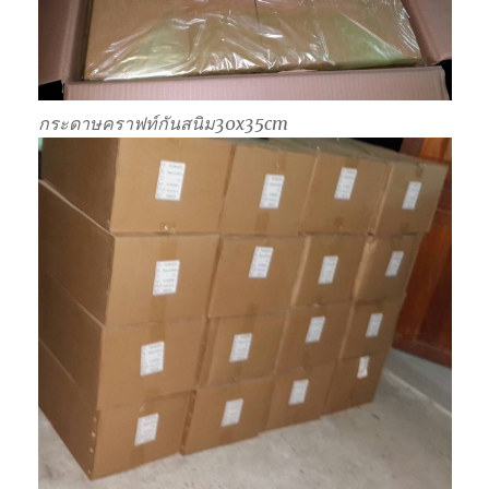
กระดาษคราฟท์กันสนิม30x35cm