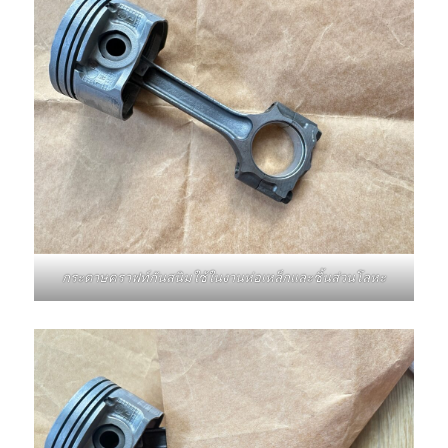
กระดาษคราฟท์กันสนิมใช้ในงานห่อเหล็กและชิ้นส่วนโลหะ