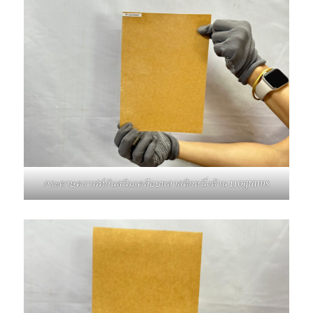
กระดาษคราฟท์กันสนิมเคลือบพลาสติกหนึ่งด้าน 110grams