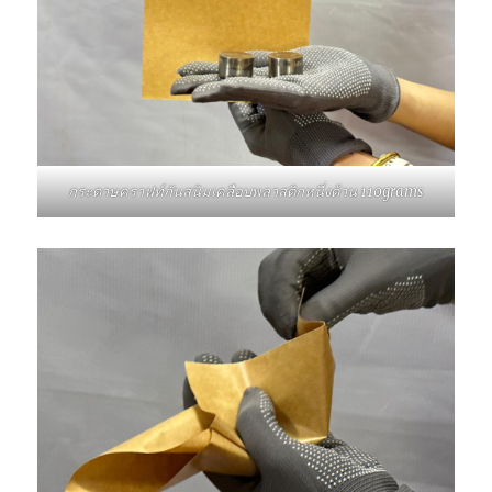
กระดาษคราฟท์กันสนิมเคลือบพลาสติกหนึ่งด้าน 110grams