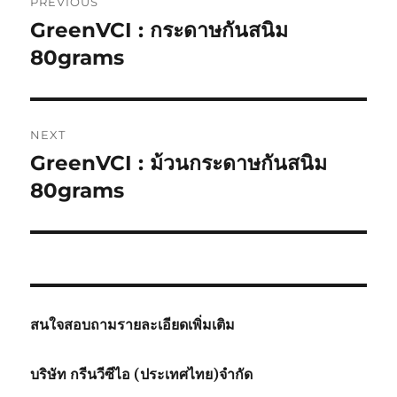
PREVIOUS
navigation
GreenVCI : กระดาษกันสนิม
Previous
post:
80grams
NEXT
GreenVCI : ม้วนกระดาษกันสนิม
Next
post:
80grams
สนใจสอบถามรายละเอียดเพิ่มเติม
บริษัท กรีนวีซีไอ (ประเทศไทย)จำกัด