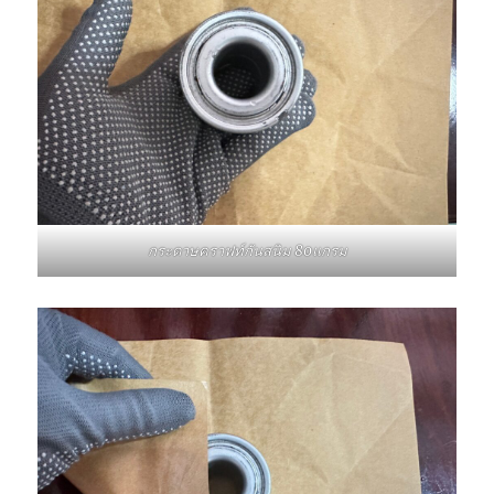
กระดาษคราฟท์กันสนิม 80แกรม