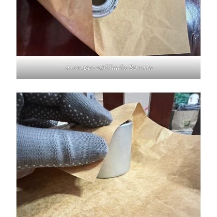
กระดาษคราฟท์กันสนิม 80แกรม