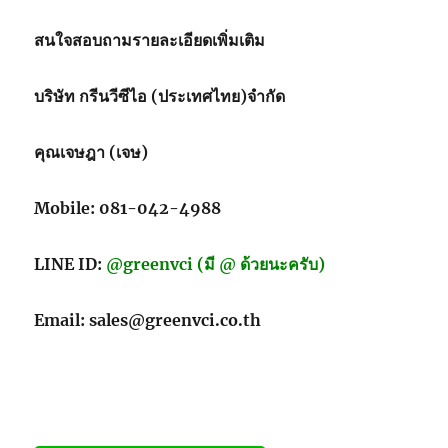
เชื้อ
จุลชีพ
สนใจสอบถามรายละเอียดเพิ่มเติม
แบบ
ใช้
บริษัท กรีนวีซีไอ (ประเทศไทย)จำกัด
ซ้ำ
สำหรับ
จัด
คุณเจษฎา (เจษ)
เก็บ
และ
ขนส่ง
Mobile: 081-042-4988
LINE ID:
@greenvci (มี @ ด้วยนะครับ)
Email: sales@greenvci.co.th