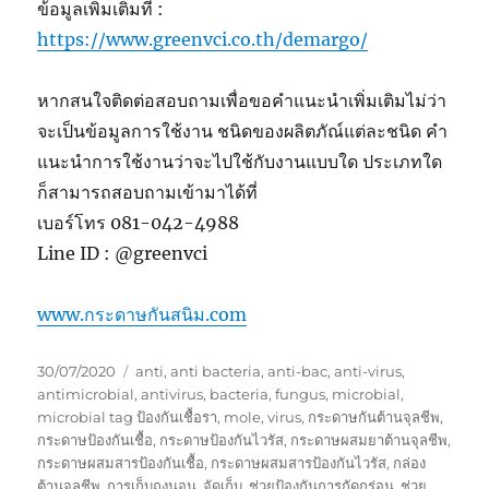
ข้อมูลเพิ่มเติมที่ :
https://www.greenvci.co.th/demargo/
หากสนใจติดต่อสอบถามเพื่อขอคำแนะนำเพิ่มเติมไม่ว่า
จะเป็นข้อมูลการใช้งาน ชนิดของผลิตภัณ์แต่ละชนิด คำ
แนะนำการใช้งานว่าจะไปใช้กับงานแบบใด ประเภทใด
ก็สามารถสอบถามเข้ามาได้ที่
เบอร์โทร 081-042-4988
Line ID : @greenvci
www.กระดาษกันสนิม.com
Posted
Tags
30/07/2020
anti
,
anti bacteria
,
anti-bac
,
anti-virus
,
on
antimicrobial
,
antivirus
,
bacteria
,
fungus
,
microbial
,
microbial tag ป้องกันเชื้อรา
,
mole
,
virus
,
กระดาษกันต้านจุลชีพ
,
กระดาษป้องกันเชื้อ
,
กระดาษป้องกันไวรัส
,
กระดาษผสมยาต้านจุลชีพ
,
กระดาษผสมสารป้องกันเชื้อ
,
กระดาษผสมสารป้องกันไวรัส
,
กล่อง
ต้านจุลชีพ
,
การเก็บถุงนอน
,
จัดเก็บ
,
ช่วยป้องกันการกัดกร่อน
,
ช่วย