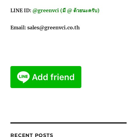
LINE ID:
@greenvci (มี @ ด้วยนะครับ)
Email: sales@greenvci.co.th
RECENT POSTS