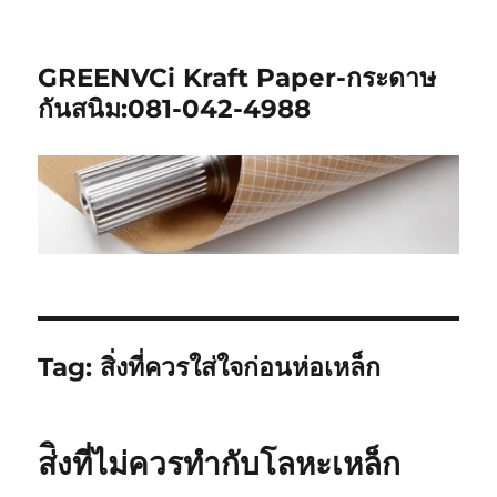
GREENVCi Kraft Paper-กระดาษ
กันสนิม:081-042-4988
Tag:
สิ่งที่ควรใส่ใจก่อนห่อเหล็ก
ส่ิงที่ไม่ควรทำกับโลหะเหล็ก