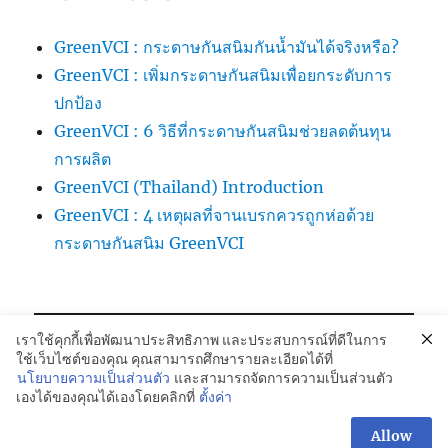
GreenVCI : กระดาษกันสนิมกันน้ำมันได้จริงหรือ?
GreenVCI : เพิ่มกระดาษกันสนิมเพื่อยกระดับการ
ปกป้อง
GreenVCI : 6 วิธีที่กระดาษกันสนิมช่วยลดต้นทุน
การผลิต
GreenVCI (Thailand) Introduction
GreenVCI : 4 เหตุผลที่จานเบรกควรถูกห่อด้วย
กระดาษกันสนิม GreenVCI
เราใช้คุกกี้เพื่อพัฒนาประสิทธิภาพ และประสบการณ์ที่ดีในการ
ใช้เว็บไซต์ของคุณ คุณสามารถศึกษารายละเอียดได้ที่
นโยบายความเป็นส่วนตัว
และสามารถจัดการความเป็นส่วนตัว
เองได้ของคุณได้เองโดยคลิกที่
ตั้งค่า
GREENVCi Kraft Paper-กระดาษกันสนิม:081-042-4988
Proudly powered by WordPress
Allow