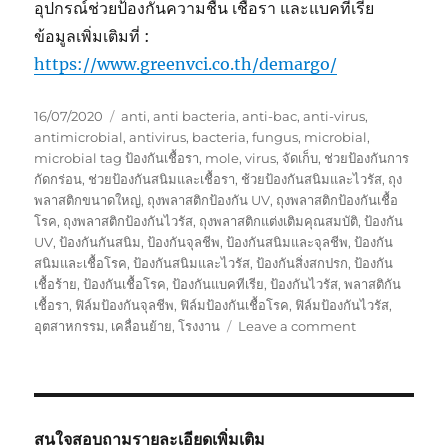
อุปกรณ์ช่วยป้องกันความชื้น เชื้อรา และแบคทีเรีย
ข้อมูลเพิ่มเติมที่ :
https://www.greenvci.co.th/demargo/
Posted
Tags
16/07/2020
anti
,
anti bacteria
,
anti-bac
,
anti-virus
,
on
antimicrobial
,
antivirus
,
bacteria
,
fungus
,
microbial
,
microbial tag ป้องกันเชื้อรา
,
mole
,
virus
,
จัดเก็บ
,
ช่วยป้องกันการ
กัดกร่อน
,
ช่วยป้องกันสนิมและเชื้อรา
,
ช้วยป้องกันสนิมและไวรัส
,
ถุง
พลาสติกขนาดใหญ่
,
ถุงพลาสติกป้องกัน UV
,
ถุงพลาสติกป้องกันเชื้อ
โรค
,
ถุงพลาสติกป้องกันไวรัส
,
ถุงพลาสติกแต่งเติมคุณสมบัติ
,
ป้องกัน
UV
,
ป้องกันกันสนิม
,
ป้องกันจุลชีพ
,
ป้องกันสนิมและจุลชีพ
,
ป้องกัน
สนิมและเชื้อโรค
,
ป้องกันสนิมและไวรัส
,
ป้องกันสิ่งสกปรก
,
ป้องกัน
เชื้อร้าย
,
ป้องกันเชื้อโรค
,
ป้องกันแบคทีเรีย
,
ป้องกันไวรัส
,
พลาสติกัน
เชื้อรา
,
ฟิล์มป้องกันจุลชีพ
,
ฟิล์มป้องกันเชื้อโรค
,
ฟิล์มป้องกันไวรัส
,
on
อุตสาหกรรม
,
เคลื่อนย้าย
,
โรงงาน
Leave a comment
กล่อง
พัสดุ
–
กล่อง
กระดาษ
สนใจสอบถามรายละเอียดเพิ่มเติม