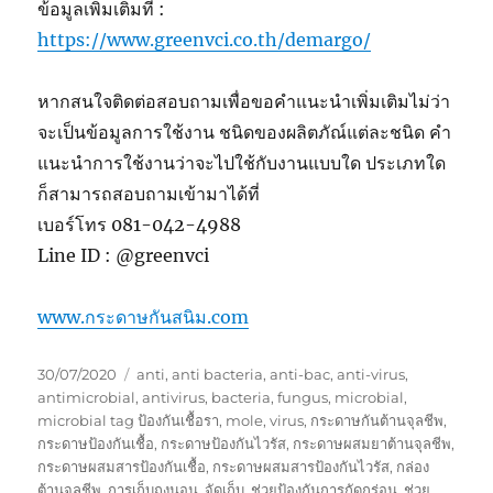
ข้อมูลเพิ่มเติมที่ :
https://www.greenvci.co.th/demargo/
หากสนใจติดต่อสอบถามเพื่อขอคำแนะนำเพิ่มเติมไม่ว่า
จะเป็นข้อมูลการใช้งาน ชนิดของผลิตภัณ์แต่ละชนิด คำ
แนะนำการใช้งานว่าจะไปใช้กับงานแบบใด ประเภทใด
ก็สามารถสอบถามเข้ามาได้ที่
เบอร์โทร 081-042-4988
Line ID : @greenvci
www.กระดาษกันสนิม.com
Posted
Tags
30/07/2020
anti
,
anti bacteria
,
anti-bac
,
anti-virus
,
on
antimicrobial
,
antivirus
,
bacteria
,
fungus
,
microbial
,
microbial tag ป้องกันเชื้อรา
,
mole
,
virus
,
กระดาษกันต้านจุลชีพ
,
กระดาษป้องกันเชื้อ
,
กระดาษป้องกันไวรัส
,
กระดาษผสมยาต้านจุลชีพ
,
กระดาษผสมสารป้องกันเชื้อ
,
กระดาษผสมสารป้องกันไวรัส
,
กล่อง
ต้านจุลชีพ
,
การเก็บถุงนอน
,
จัดเก็บ
,
ช่วยป้องกันการกัดกร่อน
,
ช่วย