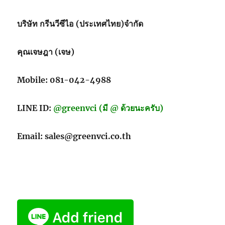
ส่ง
ของ
บริษัท กรีนวีซีไอ (ประเทศไทย)จำกัด
ผสม
สาร
ป้องกัน
คุณเจษฎา (เจษ)
จุลชีพ
เชื้อ
โรค
Mobile: 081-042-4988
ไวรัส
แบคทีเรีย
LINE ID:
@greenvci (มี @ ด้วยนะครับ)
เชื้อ
รา
(เรา
Email: sales@greenvci.co.th
มี
ขาย)