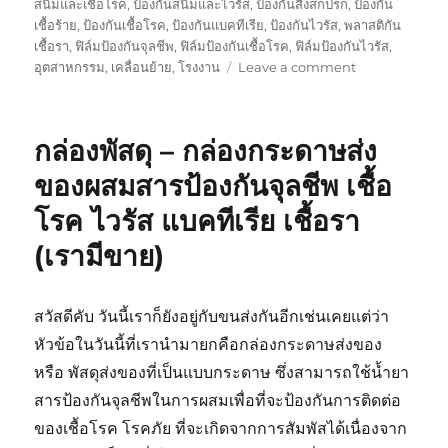
สนิมและเชื้อโรค
,
ป้องกันสนิมและไวรัส
,
ป้องกันสิ่งสกปรก
,
ป้องกัน
เชื้อร้าย
,
ป้องกันเชื้อโรค
,
ป้องกันแบคทีเรีย
,
ป้องกันไวรัส
,
พลาสติกัน
เชื้อรา
,
ฟิล์มป้องกันจุลชีพ
,
ฟิล์มป้องกันเชื้อโรค
,
ฟิล์มป้องกันไวรัส
,
on
อุตสาหกรรม
,
เคลื่อนย้าย
,
โรงงาน
Leave a comment
เชื้อ
แบคทีเรีย
ใน
กล่องพัสดุ – กล่องกระดาษส่ง
กระเป๋า
เครื่อง
ของผสมสารป้องกันจุลชีพ เชื้อ
สำอาง
โรค ไวรัส แบคทีเรีย เชื้อรา
กับ
วิธี
(เรามีขาย)
ป้องกัน
ที่
มี
สวัสดีคับ วันนี้เราก็ยังอยู่กับขนส่งกันอีกเช่นเคยแต่ว่า
กลิ่น
หอม
หัวข้อในวันนี้ที่เรานำมายกคือกล่องกระดาษส่งของ
หรือ พัสดุส่งของที่เป็นแบบกระดาษ ซึ่งสามารถใช้น้ำยา
สารป้องกันจุลชีพในการผสมเพื่อที่จะป้องกันการติดต่อ
ของเชื้อโรค โรคภัย ที่จะเกิดจากการสัมพัสได้เนื่องจาก