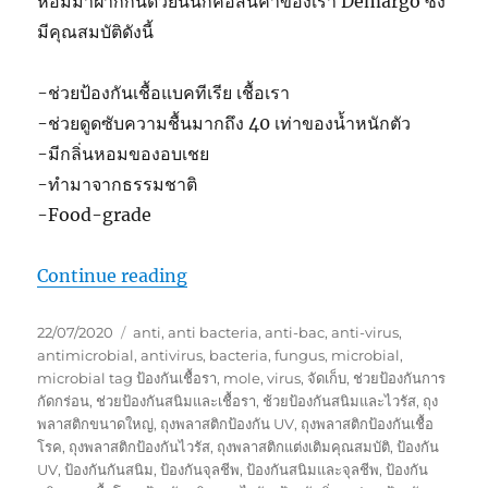
หอมมาฝากกันด้วยนั้นก็คือสินค้าของเรา Demargo ซึ่ง
มีคุณสมบัติดังนี้
-ช่วยป้องกันเชื้อแบคทีเรีย เชื้อเรา
-ช่วยดูดซับความชื้นมากถึง 40 เท่าของน้ำหนักตัว
-มีกลิ่นหอมของอบเชย
-ทำมาจากธรรมชาติ
-Food-grade
“เชื้อแบคทีเรีย ในกระเป๋าเครื่องสำอาง กั
Continue reading
Posted
Tags
22/07/2020
anti
,
anti bacteria
,
anti-bac
,
anti-virus
,
on
antimicrobial
,
antivirus
,
bacteria
,
fungus
,
microbial
,
microbial tag ป้องกันเชื้อรา
,
mole
,
virus
,
จัดเก็บ
,
ช่วยป้องกันการ
กัดกร่อน
,
ช่วยป้องกันสนิมและเชื้อรา
,
ช้วยป้องกันสนิมและไวรัส
,
ถุง
พลาสติกขนาดใหญ่
,
ถุงพลาสติกป้องกัน UV
,
ถุงพลาสติกป้องกันเชื้อ
โรค
,
ถุงพลาสติกป้องกันไวรัส
,
ถุงพลาสติกแต่งเติมคุณสมบัติ
,
ป้องกัน
UV
,
ป้องกันกันสนิม
,
ป้องกันจุลชีพ
,
ป้องกันสนิมและจุลชีพ
,
ป้องกัน