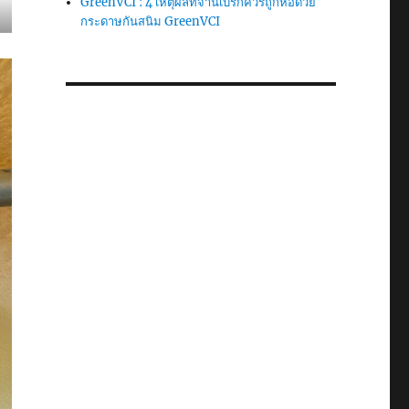
GreenVCI : 4 เหตุผลที่จานเบรกควรถูกห่อด้วย
กระดาษกันสนิม GreenVCI