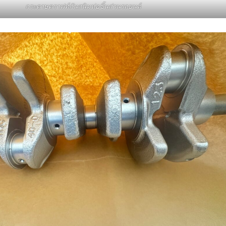
กระดาษคราฟท์กันสนิมห่อชิ้นส่วนรถยนต์