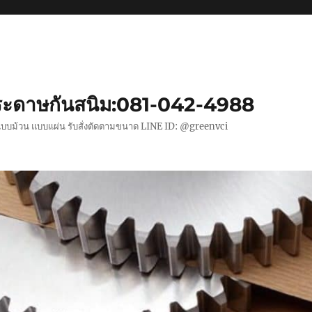
ะดาษกันสนิม:081-042-4988
แบบม้วน แบบแผ่น รับสั่งตัดตามขนาด LINE ID: @greenvci