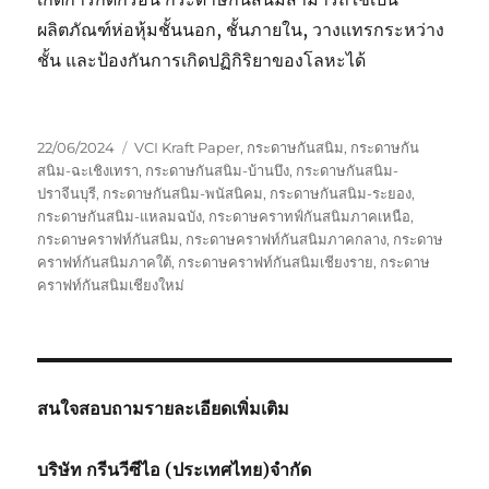
ผลิตภัณฑ์ห่อหุ้มชั้นนอก, ชั้นภายใน, วางแทรกระหว่าง
ชั้น และป้องกันการเกิดปฏิกิริยาของโลหะได้
Posted
Tags
22/06/2024
VCI Kraft Paper
,
กระดาษกันสนิม
,
กระดาษกัน
on
สนิม-ฉะเชิงเทรา
,
กระดาษกันสนิม-บ้านบึง
,
กระดาษกันสนิม-
ปราจีนบุรี
,
กระดาษกันสนิม-พนัสนิคม
,
กระดาษกันสนิม-ระยอง
,
กระดาษกันสนิม-แหลมฉบัง
,
กระดาษคราทฟ์กันสนิมภาคเหนือ
,
กระดาษคราฟท์กันสนิม
,
กระดาษคราฟท์กันสนิมภาคกลาง
,
กระดาษ
คราฟท์กันสนิมภาคใต้
,
กระดาษคราฟท์กันสนิมเชียงราย
,
กระดาษ
คราฟท์กันสนิมเชียงใหม่
สนใจสอบถามรายละเอียดเพิ่มเติม
บริษัท กรีนวีซีไอ (ประเทศไทย)จำกัด