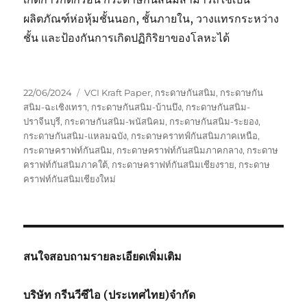
ผลิตภัณฑ์ห่อหุ้มชั้นนอก, ชั้นภายใน, วางแทรกระหว่าง
ชั้น และป้องกันการเกิดปฏิกิริยาของโลหะได้
Posted
Tags
22/06/2024
VCI Kraft Paper
,
กระดาษกันสนิม
,
กระดาษกัน
on
สนิม-ฉะเชิงเทรา
,
กระดาษกันสนิม-บ้านบึง
,
กระดาษกันสนิม-
ปราจีนบุรี
,
กระดาษกันสนิม-พนัสนิคม
,
กระดาษกันสนิม-ระยอง
,
กระดาษกันสนิม-แหลมฉบัง
,
กระดาษคราทฟ์กันสนิมภาคเหนือ
,
กระดาษคราฟท์กันสนิม
,
กระดาษคราฟท์กันสนิมภาคกลาง
,
กระดาษ
คราฟท์กันสนิมภาคใต้
,
กระดาษคราฟท์กันสนิมเชียงราย
,
กระดาษ
คราฟท์กันสนิมเชียงใหม่
สนใจสอบถามรายละเอียดเพิ่มเติม
บริษัท กรีนวีซีไอ (ประเทศไทย)จำกัด