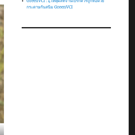
GreenVCI : 4 เหตุผลที่จานเบรกควรถูกห่อด้วย
กระดาษกันสนิม GreenVCI