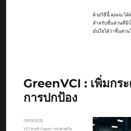
ด้วยวิธีนี้ คุณจะไ
สำหรับชิ้นส่วนที่มี
มั่นใจได้ว่าชิ้น
GreenVCI : เพิ่มกระ
การปกป้อง
Posted
13/09/2025
on
Tags
VCI Kraft Paper
,
กระดาษกัน