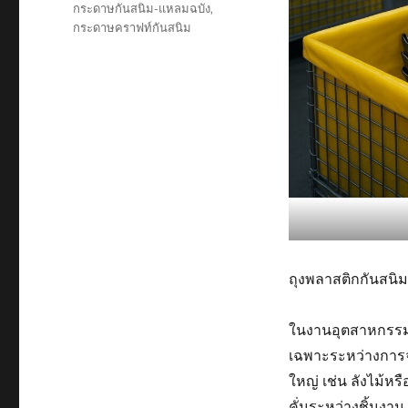
กระดาษกันสนิม-แหลมฉบัง
,
กระดาษคราฟท์กันสนิม
ถุงพลาสติกกันสนิม
ในงานอุตสาหกรรม ก
เฉพาะระหว่างการจ
ใหญ่ เช่น ลังไม้
คั่นระหว่างชิ้นงา