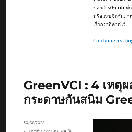
ของสารกันสนิมที่กร
หรือแนบชิดกันมาก
เร็วกว่าที่คาดไว้
Continue readin
GreenVCI : 4 เหตุผล
กระดาษกันสนิม Gre
Posted
30/08/2025
on
Tags
VCI Kraft Paper
,
กระดาษกัน