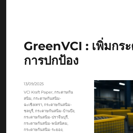
GreenVCI : เพิ่มกระ
การปกป้อง
Posted
13/09/2025
on
Tags
VCI Kraft Paper
,
กระดาษกัน
สนิม
,
กระดาษกันสนิม-
ฉะเชิงเทรา
,
กระดาษกันสนิม-
ชลบุรี
,
กระดาษกันสนิม-บ้านบึง
,
กระดาษกันสนิม-ปราจีนบุรี
,
กระดาษกันสนิม-พนัสนิคม
,
กระดาษกันสนิม-ระยอง
,