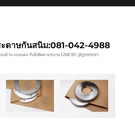
ะดาษกันสนิม:081-042-4988
แบบม้วน แบบแผ่น รับสั่งตัดตามขนาด LINE ID: @greenvci