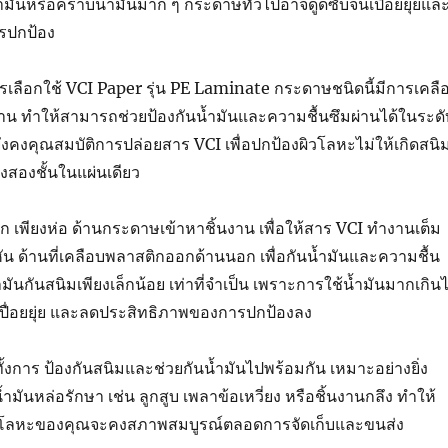
้ำมันหรือคราบน้ำมันมาก ๆ กระดาษทั่วไปอาจดูดซับจนเปื่อยยุ่ยแล
รปกป้อง
่ควรเลือกใช้ VCI Paper รุ่น PE Laminate กระดาษชนิดนี้มีการเคลื
้าน ทำให้สามารถช่วยป้องกันน้ำมันและความชื้นซึมผ่านได้ในระดั
ยังคงคุณสมบัติการปล่อยสาร VCI เพื่อปกป้องผิวโลหะไม่ให้เกิดสนิ
องสองชั้นในแผ่นเดียว
ก เพียงห่อ ด้านกระดาษเข้าหาชิ้นงาน เพื่อให้สาร VCI ทำงานเต็ม
น ด้านที่เคลือบพลาสติกออกด้านนอก เพื่อกันน้ำมันและความชื้น
มันกันสนิมเพียงเล็กน้อย เท่าที่จำเป็น เพราะการใช้น้ำมันมากเกิน
ื่อยยุ่ย และลดประสิทธิภาพของการปกป้องลง
ด้ทั้งการ ป้องกันสนิมและช่วยกันน้ำมันไปพร้อมกัน เหมาะอย่างยิ่ง
น้ำมันหล่อรักษา เช่น ลูกสูบ เพลาข้อเหวี่ยง หรือชิ้นงานกลึง ทำให้
ส่วนโลหะของคุณจะคงสภาพสมบูรณ์ตลอดการจัดเก็บและขนส่ง