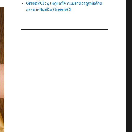
GreenVCI : 4 เหตุผลที่จานเบรกควรถูกห่อด้วย
กระดาษกันสนิม GreenVCI