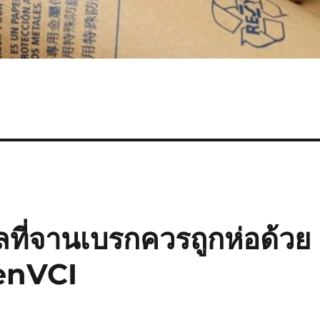
ที่จานเบรกควรถูกห่อด้วย
enVCI