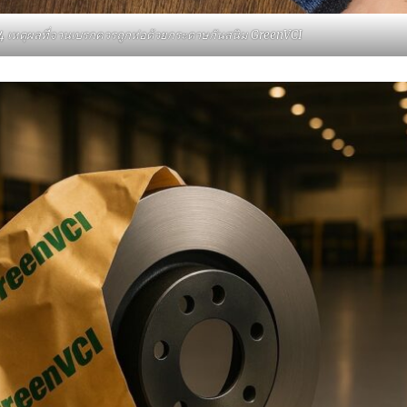
4 เหตุผลที่จานเบรกควรถูกห่อด้วยกระดาษกันสนิม GreenVCI