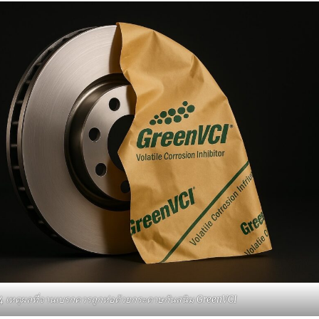
4 เหตุผลที่จานเบรกควรถูกห่อด้วยกระดาษกันสนิม GreenVCI