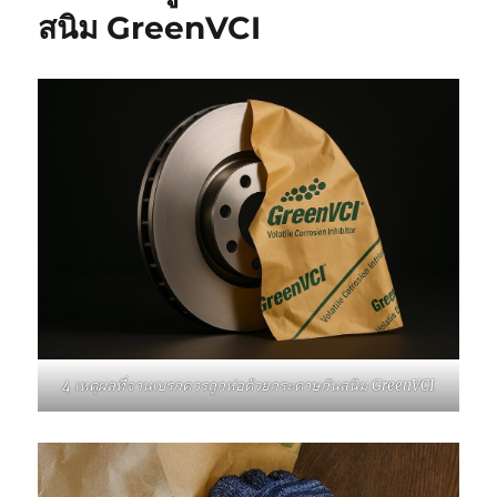
สนิม GreenVCI
4 เหตุผลที่จานเบรกควรถูกห่อด้วยกระดาษกันสนิม GreenVCI