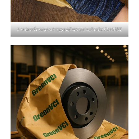
4 เหตุผลที่จานเบรกควรถูกห่อด้วยกระดาษกันสนิม GreenVCI