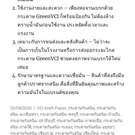
ใช้งานง่ายและสะดวก – เพียงห่อจานเบรกด้วย
กระดาษ GreenVCI ก็พร้อมป้องกัน ไม่ต้องล้าง
คราบน้ำมันก่อนใช้งาน ประหยัดทั้งเวลาและ
แรงงาน
เหมาะกับการขนส่งและคลังสินค้า – ไม่ว่าจะ
เป็นการเก็บในโรงงานหรือการส่งออกระยะไกล
กระดาษ GreenVCI ช่วยคงสภาพจานเบรกให้ใหม่
เสมอ
รักษามาตรฐานและความเชื่อมั่น – สินค้าที่ส่งถึงมือ
ลูกค้าปราศจากสนิม คือสิ่งที่ยืนยันคุณภาพและสร้าง
ความมั่นใจในแบรนด์ของคุณ
Posted
Tags
30/08/2025
VCI Kraft Paper
,
กระดาษกันสนิม
,
กระดาษกัน
on
สนิม-ฉะเชิงเทรา
,
กระดาษกันสนิม-ชลบุรี
,
กระดาษกันสนิม-บ้านบึง
,
กระดาษกันสนิม-ปราจีนบุรี
,
กระดาษกันสนิม-ภาคหเนือ
,
กระดาษกัน
สนิม-ภาคใต้
,
กระดาษกันสนิม-ระยอง
,
กระดาษกันสนิม-อยุธยา
,
กระดาษกันสนิม-เชียงราย
,
กระดาษกันสนิม-เชียงใหม่
,
กระดาษ