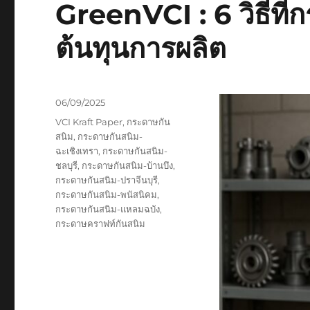
GreenVCI : 6 วิธีที
ต้นทุนการผลิต
Posted
06/09/2025
on
Tags
VCI Kraft Paper
,
กระดาษกัน
สนิม
,
กระดาษกันสนิม-
ฉะเชิงเทรา
,
กระดาษกันสนิม-
ชลบุรี
,
กระดาษกันสนิม-บ้านบึง
,
กระดาษกันสนิม-ปราจีนบุรี
,
กระดาษกันสนิม-พนัสนิคม
,
กระดาษกันสนิม-แหลมฉบัง
,
กระดาษคราฟท์กันสนิม