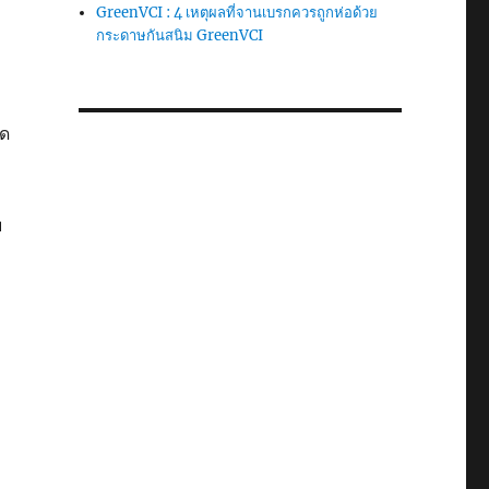
GreenVCI : 4 เหตุผลที่จานเบรกควรถูกห่อด้วย
กระดาษกันสนิม GreenVCI
าด
บ