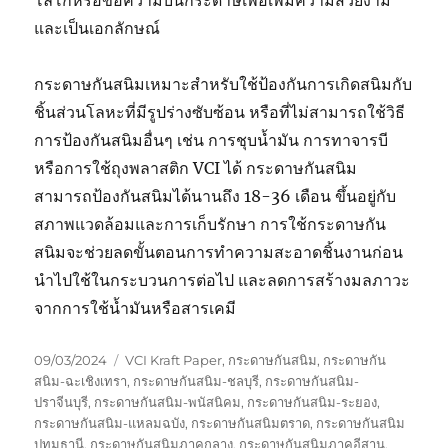
และเป็นเอกลักษณ์
กระดาษกันสนิมเหมาะสำหรับใช้ป้องกันการเกิดสนิมกับ
ชิ้นส่วนโลหะที่มีรูปร่างซับซ้อน หรือที่ไม่สามารถใช้วิธี
การป้องกันสนิมอื่นๆ เช่น การชุบน้ำมัน การทาจารบี
หรือการใช้ถุงพลาสติก VCI ได้ กระดาษกันสนิม
สามารถป้องกันสนิมได้นานถึง 18-36 เดือน ขึ้นอยู่กับ
สภาพแวดล้อมและการเก็บรักษา การใช้กระดาษกัน
สนิมจะช่วยลดขั้นตอนการทำความสะอาดชิ้นงานก่อน
นำไปใช้ในกระบวนการต่อไป และลดการสร้างมลภาวะ
จากการใช้น้ำมันหรือสารเคมี
Posted
Tags
09/03/2024
VCI Kraft Paper
,
กระดาษกันสนิม
,
กระดาษกัน
on
สนิม-ฉะเชิงเทรา
,
กระดาษกันสนิม-ชลบุรี
,
กระดาษกันสนิม-
ปราจีนบุรี
,
กระดาษกันสนิม-พนัสนิคม
,
กระดาษกันสนิม-ระยอง
,
กระดาษกันสนิม-แหลมฉบัง
,
กระดาษกันสนิมตราด
,
กระดาษกันสนิม
ปทุมธานี
,
กระดาษกันสนิมภาคกลาง
,
กระดาษกันสนิมภาคอีสาน
,