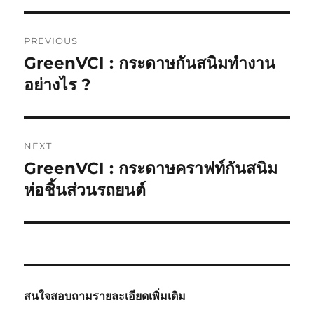
Post
PREVIOUS
navigation
GreenVCI : กระดาษกันสนิมทำงาน
Previous
post:
อย่างไร ?
NEXT
GreenVCI : กระดาษคราฟท์กันสนิม
Next
post:
ห่อชิ้นส่วนรถยนต์
สนใจสอบถามรายละเอียดเพิ่มเติม