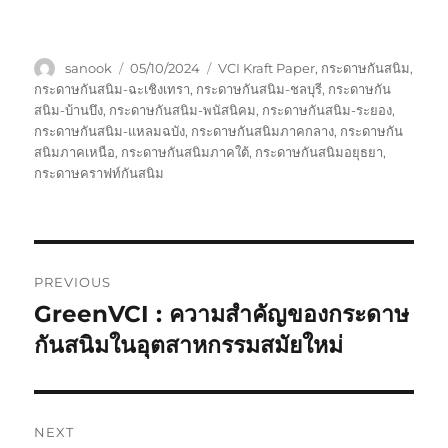
Author
Posted
Tags
sanook
05/10/2024
VCI Kraft Paper
,
กระดาษกันสนิม
,
on
กระดาษกันสนิม-ฉะเชิงเทรา
,
กระดาษกันสนิม-ชลบุรี
,
กระดาษกัน
สนิม-บ้านบึง
,
กระดาษกันสนิม-พนัสนิคม
,
กระดาษกันสนิม-ระยอง
,
กระดาษกันสนิม-แหลมฉบัง
,
กระดาษกันสนิมภาคกลาง
,
กระดาษกัน
สนิมภาคเหนือ
,
กระดาษกันสนิมภาคใต้
,
กระดาษกันสนิมอยุธยา
,
กระดาษคราฟท์กันสนิม
Post
PREVIOUS
navigation
GreenVCI : ความสำคัญของกระดาษ
Previous
post:
กันสนิมในอุตสาหกรรมสมัยใหม่
NEXT