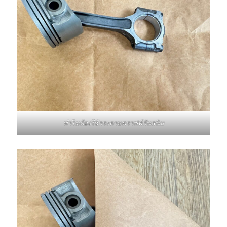
ทำไมต้องใช้กระดาษคราฟท์กันสนิม