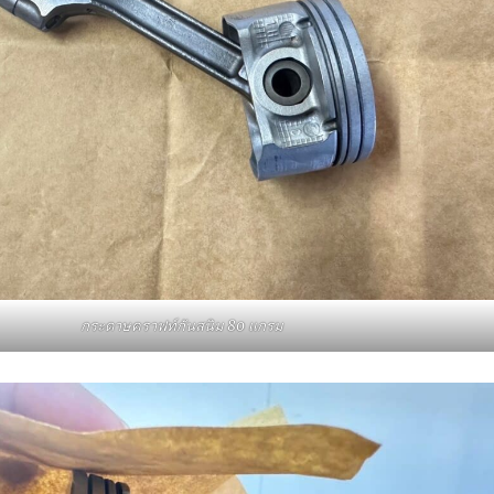
กระดาษคราฟท์กันสนิม 80 แกรม