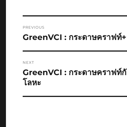
Post
PREVIOUS
navigation
GreenVCI : กระดาษคราฟท์+สา
Previous
post:
NEXT
GreenVCI : กระดาษคราฟท์กัน
Next
post:
โลหะ