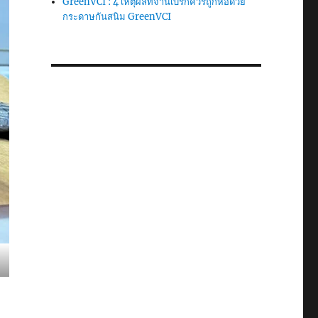
GreenVCI : 4 เหตุผลที่จานเบรกควรถูกห่อด้วย
กระดาษกันสนิม GreenVCI