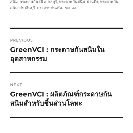
on
สนิม
,
กระดาษกันสนิม-ชลบุรี
,
กระดาษกันสนิม-บ้านบึง
,
กระดาษกัน
สนิม-ปราจีนบุรี
,
กระดาษกันสนิม-ระยอง
Post
PREVIOUS
navigation
GreenVCI : กระดาษกันสนิมใน
Previous
post:
อุตสาหกรรม
NEXT
GreenVCI : ผลิตภัณฑ์กระดาษกัน
Next
post:
สนิมสำหรับชิ้นส่วนโลหะ