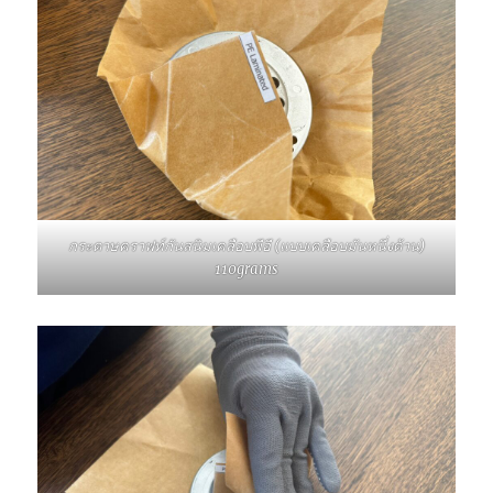
กระดาษคราฟท์กันสนิมเคลือบพีอี (แบบเคลือบมันหนึ่งด้าน)
110grams