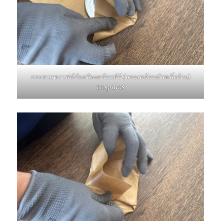
กระดาษคราฟท์กันสนิมเคลือบพีอี (แบบเคลือบมันหนึ่งด้าน)
110grams