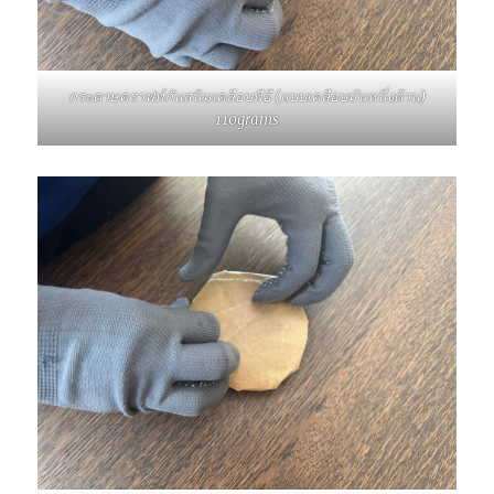
กระดาษคราฟท์กันสนิมเคลือบพีอี (แบบเคลือบมันหนึ่งด้าน)
110grams