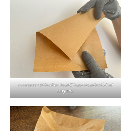
กระดาษคราฟท์กันสนิมเคลือบพีอี (แบบเคลือบมันหนึ่งด้าน)
110grams