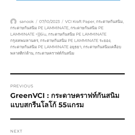
Author
Posted
Tags
sanook
07/10/2023
VCI Kraft Paper
,
กระดาษกันสนิม
,
on
กระดาษกันสนิม PE LAMMINATE
,
กระดาษกันสนิม PE
LAMMINATE =][6iu
,
กระดาษกันสนิม PE LAMMINATE
กรุงเทพมหานคร
,
กระดาษกันสนิม PE LAMMINATE ระยอง
,
กระดาษกันสนิม PE LAMMINATE อยุธยา
,
กระดาษกันสนิมเคลือบ
พลาสติก1ด้าน
,
กระดาษคราฟท์กันสนิม
Post
PREVIOUS
navigation
GreenVCI : กระดาษคราฟท์กันสนิม
Previous
post:
แบบสกรีนโลโก้ 55แกรม
NEXT