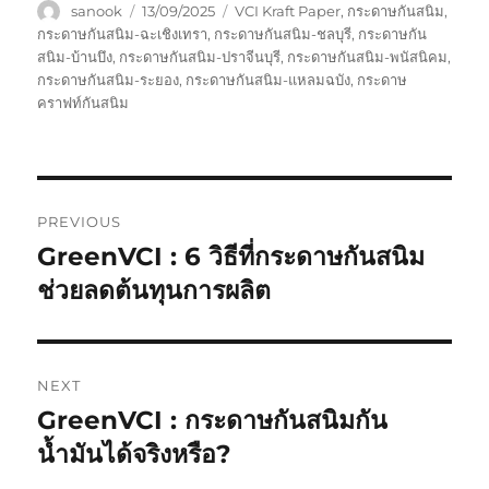
Author
Posted
Tags
sanook
13/09/2025
VCI Kraft Paper
,
กระดาษกันสนิม
,
on
กระดาษกันสนิม-ฉะเชิงเทรา
,
กระดาษกันสนิม-ชลบุรี
,
กระดาษกัน
สนิม-บ้านบึง
,
กระดาษกันสนิม-ปราจีนบุรี
,
กระดาษกันสนิม-พนัสนิคม
,
กระดาษกันสนิม-ระยอง
,
กระดาษกันสนิม-แหลมฉบัง
,
กระดาษ
คราฟท์กันสนิม
Post
PREVIOUS
navigation
GreenVCI : 6 วิธีที่กระดาษกันสนิม
Previous
post:
ช่วยลดต้นทุนการผลิต
NEXT
GreenVCI : กระดาษกันสนิมกัน
Next
post:
น้ำมันได้จริงหรือ?